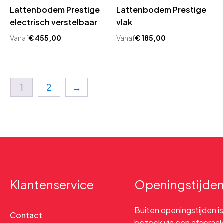
Lattenbodem Prestige
Lattenbodem Prestige
electrisch verstelbaar
vlak
Vanaf
€
455,00
Vanaf
€
185,00
1
2
→
Klantenservice
Openingstijde
Buiten openingstijden is
Contact
bezoek via een afspraa