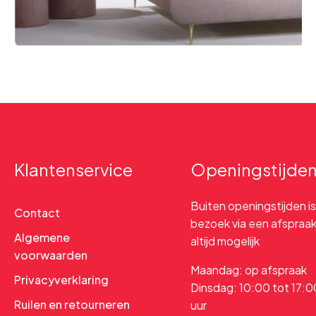
Klantenservice
Openingstijde
Buiten openingstijden is
Contact
bezoek via een afspraa
Algemene
altijd mogelijk
voorwaarden
Maandag: op afspraak
Privacyverklaring
Dinsdag: 10:00 tot 17:0
Ruilen en retourneren
uur