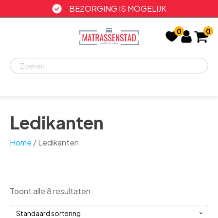
BEZORGING IS MOGELIJK
0
0
Recent
bekeken
Ledikanten
Home
/ Ledikanten
Toont alle 8 resultaten