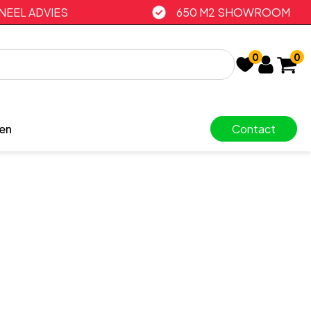
EEL ADVIES
650 M2 SHOWROOM
0
0
en
Contact