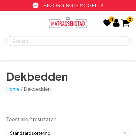
BEZORGING IS MOGELIJK
0
0
Recent
bekeken
Dekbedden
Home
/ Dekbedden
Toont alle 2 resultaten