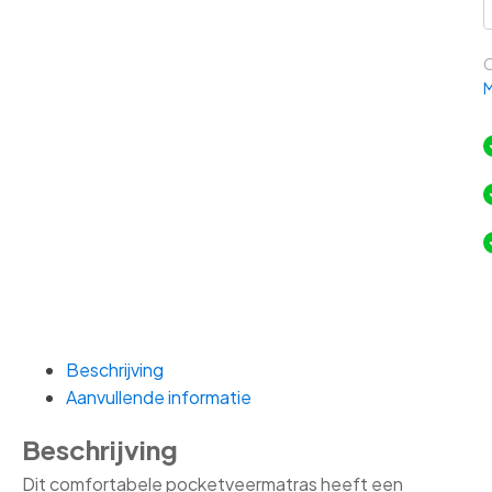
B
2
p
C
a
M
Beschrijving
Aanvullende informatie
Beschrijving
Dit comfortabele pocketveermatras heeft een