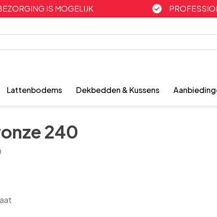
BEZORGING IS MOGELIJK
PROFESSION
Lattenbodems
Dekbedden & Kussens
Aanbieding
ronze 240
0
taat