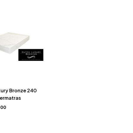
xury Bronze 240
ermatras
,00