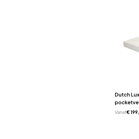
Dutch Lu
pocketve
Vanaf
€
199