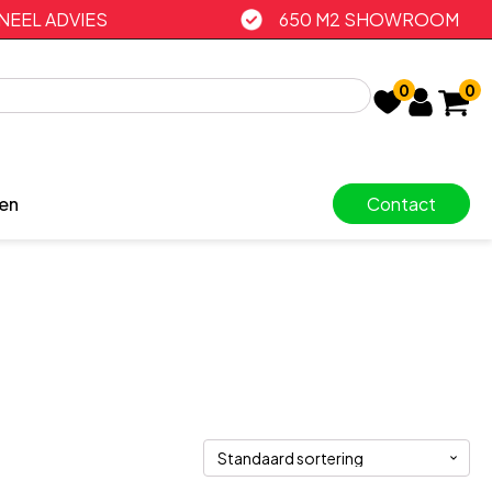
EEL ADVIES
650 M2 SHOWROOM
0
0
en
Contact