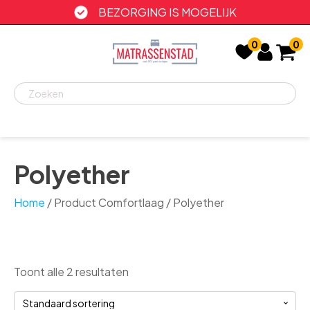
BEZORGING IS MOGELIJK
0
0
Recent
bekeken
Polyether
Home
/ Product Comfortlaag / Polyether
Toont alle 2 resultaten