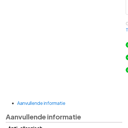
T
H
H
4
C
a
Aanvullende informatie
Aanvullende informatie