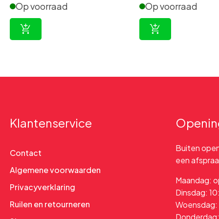
Op voorraad
Op voorraad
Klantenservice
Openin
Buiten openi
Contact
een afspraak
Algemene voorwaarden
Maandag: o
Privacyverklaring
Dinsdag: 10
Ruilen en retourneren
Woensdag: 1
Donderdag: 