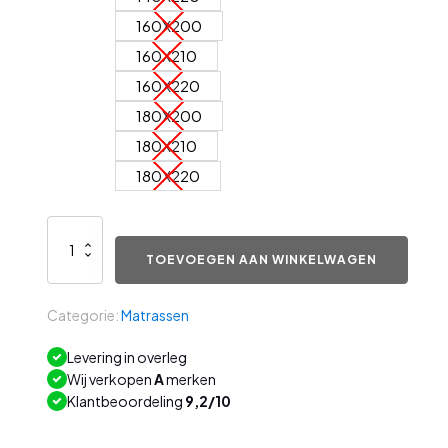
160X200
160X210
160X220
180X200
180X210
180X220
Home
Collection
TOEVOEGEN AAN WINKELWAGEN
Pocket
25
HR
Categorie:
Matrassen
aantal
Levering in overleg
Wij verkopen
A
merken
Klantbeoordeling
9,2/10