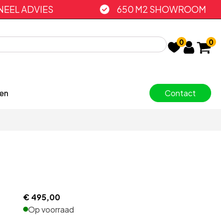
EEL ADVIES
650 M2 SHOWROOM
0
0
en
Contact
€
495,00
Op voorraad