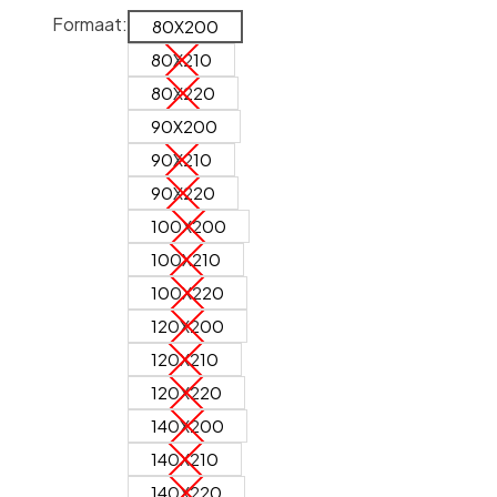
Formaat:
80X200
80X210
80X220
90X200
90X210
90X220
100X200
100X210
100X220
120X200
120X210
120X220
140X200
140X210
140X220