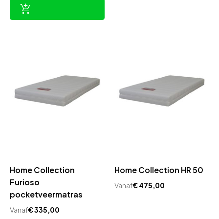
was:
is:
€ 3.195,00.
€ 2.895,00.
Home Collection
Home Collection HR 50
Furioso
Vanaf
€
475,00
pocketveermatras
Vanaf
€
335,00