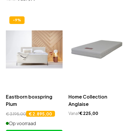
-9%
Eastborn boxspring
Home Collection
Plum
Anglaise
Vanaf
€
225,00
€
3.195,00
€
2.895,00
Oorspronkelijke
Huidige
Op voorraad
prijs
prijs