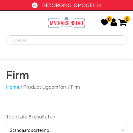
BEZORGING IS MOGELIJK
0
0
Recent
bekeken
Firm
Home
/ Product Ligcomfort / Firm
Toont alle 8 resultaten