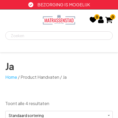
BEZORGING IS MOGELIJK
0
0
Recent
bekeken
Ja
Home
/ Product Handvaten / Ja
Toont alle 4 resultaten