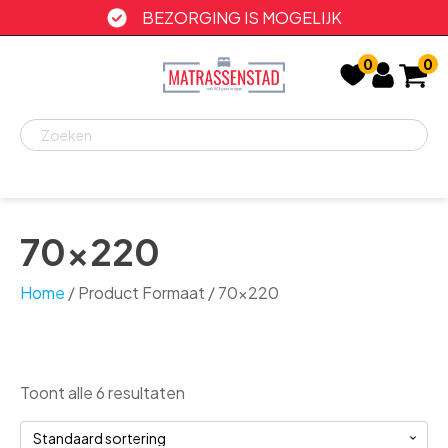
BEZORGING IS MOGELIJK
0
0
Recent
bekeken
70x220
Home
/ Product Formaat / 70x220
Toont alle 6 resultaten