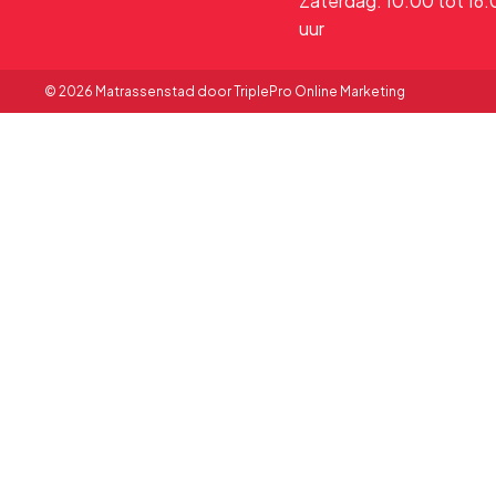
Zaterdag: 10:00 tot 16
uur
© 2026 Matrassenstad door TriplePro Online Marketing