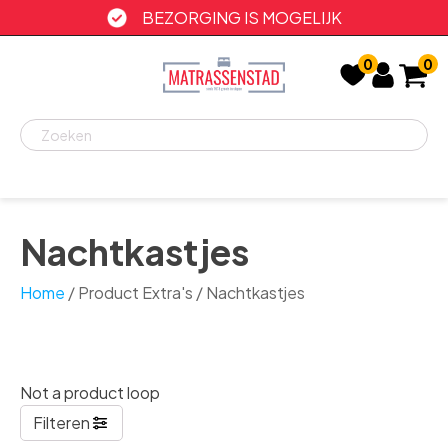
BEZORGING IS MOGELIJK
0
0
Recent
bekeken
Nachtkastjes
Home
/ Product Extra's / Nachtkastjes
Not a product loop
Filteren