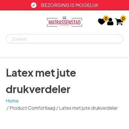
BEZORGING IS MOGELIJK
0
0
Recent
bekeken
Latex met jute
drukverdeler
Home
/ Product Comfortlaag / Latex met jute drukverdeler