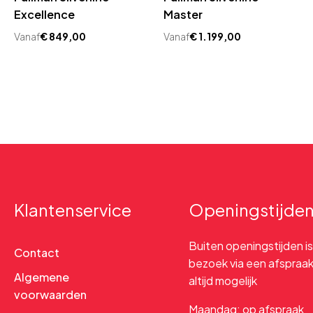
Excellence
Master
Vanaf
€
849,00
Vanaf
€
1.199,00
Klantenservice
Openingstijde
Buiten openingstijden is
Contact
bezoek via een afspraa
Algemene
altijd mogelijk
voorwaarden
Maandag: op afspraak