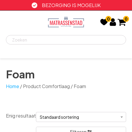
BEZORGING IS MOGELIJK
0
0
Recent
bekeken
Foam
Home
/ Product Comfortlaag / Foam
Enig resultaat
Filteren