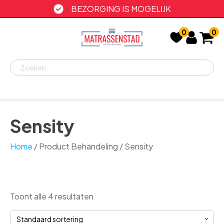
BEZORGING IS MOGELIJK
0
0
Recent
bekeken
Sensity
Home
/ Product Behandeling / Sensity
Toont alle 4 resultaten