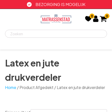
BEZORGING IS MOGELIJK
0
0
Recent
bekeken
Latex en jute
drukverdeler
Home
/ Product Afgedekt / Latex en jute drukverdeler